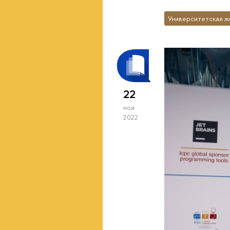
Университетская ж
22
ноя
2022