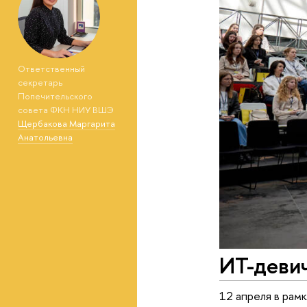
Ответственный
секретарь
Попечительского
совета ФКН НИУ ВШЭ
Щербакова Маргарита
Анатольевна
ИТ-девич
12 апреля в рам