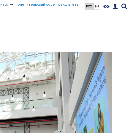
наук
Попечительский совет факультета
РУС
EN