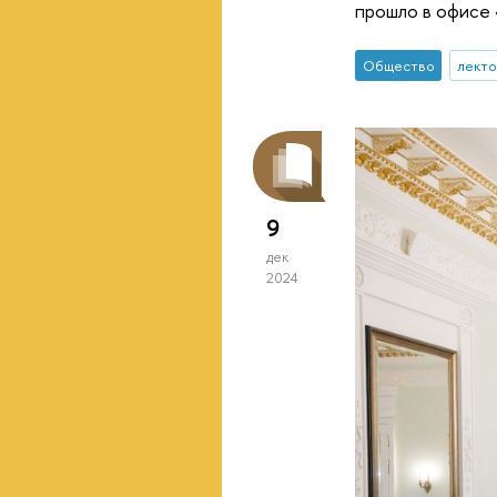
прошло в офисе 
Общество
лект
9
дек
2024