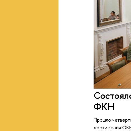
Состояло
ФКН
Прошло четверто
достижения ФКН 