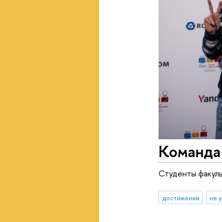
Команда
Студенты факуль
достижения
не 