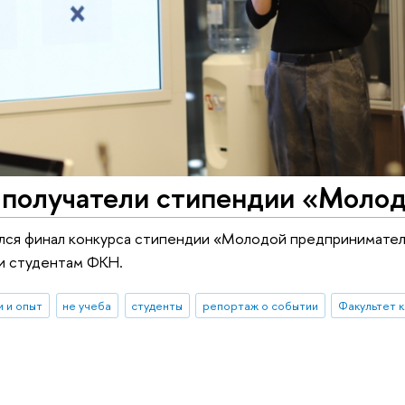
 получатели стипендии «Моло
лся финал конкурса стипендии «Молодой предприниматель
и студентам ФКН.
и и опыт
не учеба
студенты
репортаж о событии
Факультет 