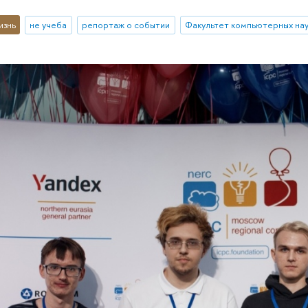
изнь
не учеба
репортаж о событии
Факультет компьютерных на