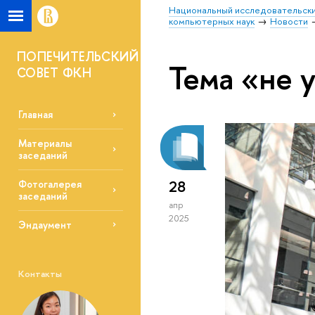
Национальный исследовательски
компьютерных наук
Новости
ПОПЕЧИТЕЛЬСКИЙ
Тема «не 
СОВЕТ ФКН
Главная
Материалы
заседаний
28
Фотогалерея
заседаний
апр
2025
Эндаумент
Контакты