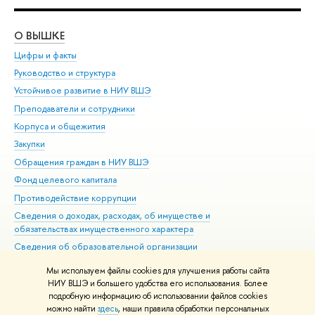
О ВЫШКЕ
ОБ
Цифры и факты
Ли
Руководство и структура
Дов
Устойчивое развитие в НИУ ВШЭ
Ол
Преподаватели и сотрудники
При
Корпуса и общежития
Вы
Закупки
При
Обращения граждан в НИУ ВШЭ
Ас
Фонд целевого капитала
До
Противодействие коррупции
Цен
Сведения о доходах, расходах, об имуществе и
Би
обязательствах имущественного характера
Об
Сведения об образовательной организации
Обр
Людям с ограниченными возможностями здоровья
Мы используем файлы cookies для улучшения работы сайта
Единая платежная страница
НИУ ВШЭ и большего удобства его использования. Более
подробную информацию об использовании файлов cookies
Работа в Вышке
можно найти
здесь
, наши правила обработки персональных