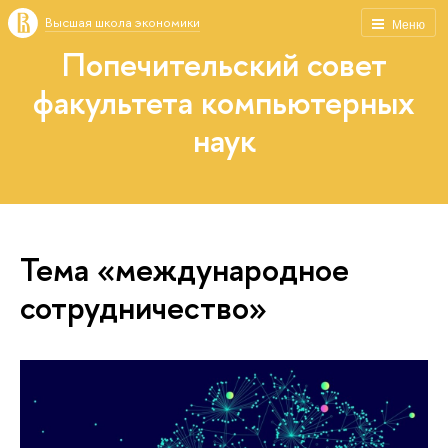
Высшая школа экономики
Меню
Попечительский совет
факультета компьютерных
наук
Тема «международное
сотрудничество»