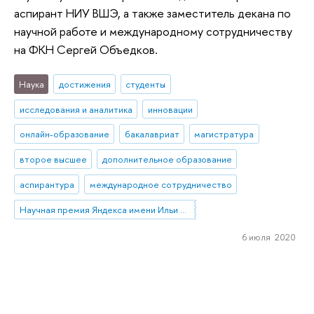
аспирант НИУ ВШЭ, а также заместитель декана по
научной работе и международному сотрудничеству
на ФКН Сергей Объедков.
Наука
достижения
студенты
исследования и аналитика
инновации
онлайн-образование
бакалавриат
магистратура
второе высшее
дополнительное образование
аспирантура
международное сотрудничество
Научная премия Яндекса имени Ильи Сегаловича
6 июля 2020