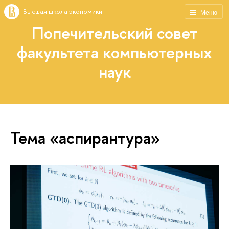
Высшая школа экономики
Меню
Попечительский совет
факультета компьютерных
наук
Тема «аспирантура»