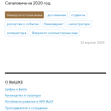
Сегаловича на 2020 год.
Университетская жизнь
достижения
студенты
репортаж о событии
бакалавриат
магистратура
аспирантура
Факультет компьютерных наук
13 апреля 2020
О ВЫШКЕ
ОБ
Цифры и факты
Ли
Руководство и структура
Дов
Устойчивое развитие в НИУ ВШЭ
Ол
Преподаватели и сотрудники
При