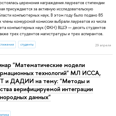
состоялась церемония награждения лауреатов стипендии
рая присуждается за активную исследовательскую
бласти компьютерных наук. В этом году было подано 85
ых члены конкурсной комиссии выбрали лауреатов из числа
тета компьютерных наук (ФКН) ВШЭ — десять студентов
также трех студентов магистратуры и трех аспирантов.
стижения
студенты
29 апреля
нар "Математические модели
рмационных технологий" МЛ ИССА,
 и ДАДИИ на тему: "Методы и
ства верифицируемой интеграции
нородных данных"
литика