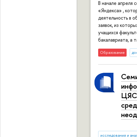
В начале апреля 
«Яндекса» , кото
деятельность в о
заявок, из котор
учащихся факуль
бакалавриата, а 
Образование
до
Семи
инфо
ЦЯСТ
сред
неод
исследования и ана