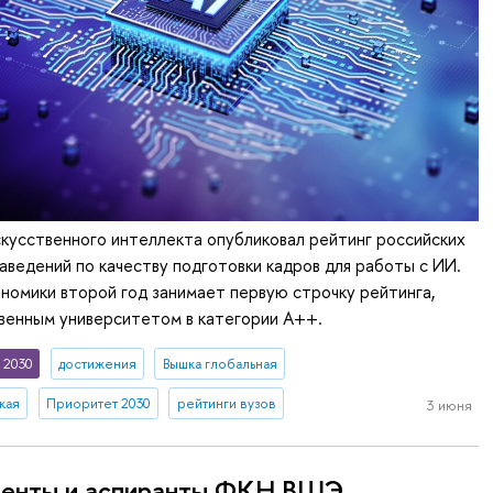
скусственного интеллекта опубликовал рейтинг российских
аведений по качеству подготовки кадров для работы с ИИ.
номики второй год занимает первую строчку рейтинга,
венным университетом в категории A++.
 2030
достижения
Вышка глобальная
кая
Приоритет 2030
рейтинги вузов
3 июня
денты и аспиранты ФКН ВШЭ