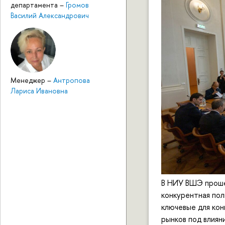
департамента
–
Громов
Василий Александрович
Менеджер
–
Антропова
Лариса Ивановна
В НИУ ВШЭ проше
конкурентная пол
ключевые для кон
рынков под влиян