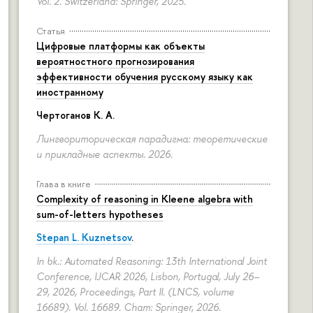
Vol. 2. Switzerland: Springer, 2025.
Статья
Цифровые платформы как объекты
вероятностного прогнозирования
эффективности обучения русскому языку как
иностранному
Чертоганов К. А.
Лингвориторическая парадигма: теоретические
и прикладные аспекты. 2026.
Глава в книге
Complexity of reasoning in Kleene algebra with
sum-of-letters hypotheses
Stepan L. Kuznetsov
.
In bk.: Automated Reasoning: 13th International Joint
Conference, IJCAR 2026, Lisbon, Portugal, July 26–
29, 2026, Proceedings, Part II. (LNCS, volume
16689). Vol. 16689. Cham: Springer, 2026.