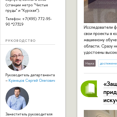
(станции метро "Чистые
пруды" и "Курская").
Телефон: +7(495) 772-95-
90 *27319
Исследователи ф
свои проекты в 
машинному обучен
РУКОВОДСТВО
области. Сразу н
удостоены высоко
Наука
достижени
Руководитель департамента
–
Кузнецов Сергей Олегович
«Защ
прид
иску
Заместитель руководителя