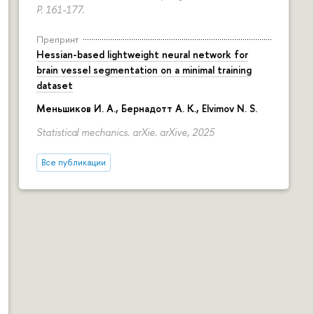
P. 161-177.
Препринт
Hessian-based lightweight neural network for
brain vessel segmentation on a minimal training
dataset
Меньшиков И. А.
,
Бернадотт А. К.
,
Elvimov N. S.
Statistical mechanics. arXie. arXive, 2025
Все публикации