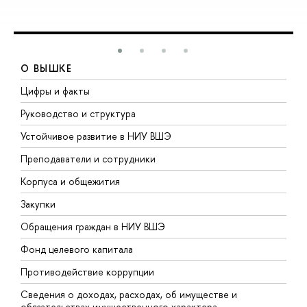
О ВЫШКЕ
Цифры и факты
Л
Руководство и структура
Д
Устойчивое развитие в НИУ ВШЭ
О
Преподаватели и сотрудники
П
Корпуса и общежития
В
Закупки
П
Обращения граждан в НИУ ВШЭ
А
Фонд целевого капитала
Д
Противодействие коррупции
Ц
Сведения о доходах, расходах, об имуществе и
Б
обязательствах имущественного характера