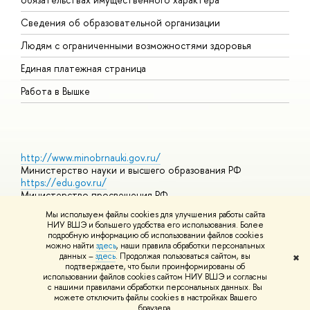
О
Сведения об образовательной организации
О
Людям с ограниченными возможностями здоровья
Единая платежная страница
Работа в Вышке
http://www.minobrnauki.gov.ru/
Министерство науки и высшего образования РФ
https://edu.gov.ru/
Министерство просвещения РФ
https://elearning.hse.ru/mooc
Мы используем файлы cookies для улучшения работы сайта
Массовые открытые онлайн-курсы
НИУ ВШЭ и большего удобства его использования. Более
подробную информацию об использовании файлов cookies
можно найти
здесь
, наши правила обработки персональных
данных –
здесь
. Продолжая пользоваться сайтом, вы
✖
© НИУ ВШЭ 1993–2026
Адреса и контакты
Условия
подтверждаете, что были проинформированы об
использования материалов
Политика конфиденциальности
Карта
использовании файлов cookies сайтом НИУ ВШЭ и согласны
сайта
с нашими правилами обработки персональных данных. Вы
Шрифты HSE Sans и HSE Slab разработаны в
Школе дизайна НИУ
можете отключить файлы cookies в настройках Вашего
ВШЭ
браузера.