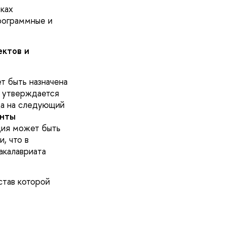
мках
рограммные и
ектов и
т быть назначена
х утверждается
да на следующий
енты
дия может быть
, что в
акалавриата
став которой