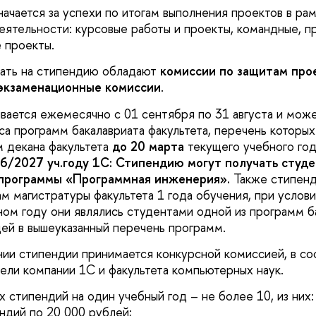
ачается за успехи по итогам выполнения проектов в ра
еятельности: курсовые работы и проекты, командные, п
 проекты.
ать на стипендию обладают
комиссии по защитам про
экзаменационные комиссии
.
вается ежемесячно с 01 сентября по 31 августа и може
са программ бакалавриата факультета, перечень которы
 декана факультета
до 20 марта
текущего учебного го
6/2027 уч.году 1С: Стипендию могут получать студ
 программы «Программная инженерия».
Также стипен
м магистратуры факультета 1 года обучения, при условии
м году они являлись студентами одной из программ б
щей в вышеуказанный перечень программ.
нии стипендии принимается конкурсной комиссией, в со
ели компании 1С и факультета компьютерных наук.
стипендий на один учебный год – не более 10, из них:
ендий по 20 000 рублей;