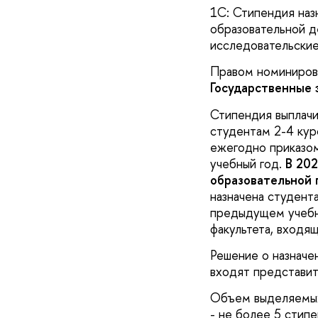
1С: Стипендия назн
образовательной д
исследовательские
Правом номиниров
Государственные 
Стипендия выплачи
студентам 2-4 кур
ежегодно приказом
учебный год.
В 202
образовательной
назначена студента
предыдущем учебно
факультета, входя
Решение о назначе
входят представит
Объем выделяемых 
- не более 5 стип