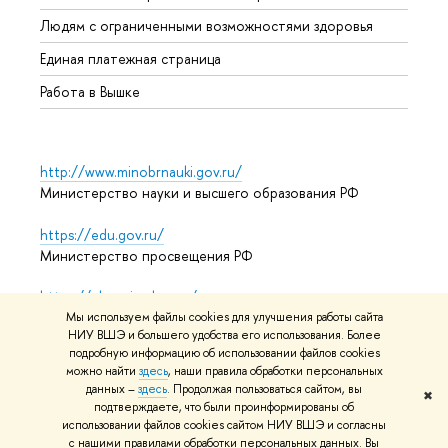
Обрат
Людям с ограниченными возможностями здоровья
Единая платежная страница
Работа в Вышке
http://www.minobrnauki.gov.ru/
Министерство науки и высшего образования РФ
https://edu.gov.ru/
Министерство просвещения РФ
https://elearning.hse.ru/mooc
Массовые открытые онлайн-курсы
Мы используем файлы cookies для улучшения работы сайта
НИУ ВШЭ и большего удобства его использования. Более
подробную информацию об использовании файлов cookies
можно найти
здесь
, наши правила обработки персональных
данных –
здесь
. Продолжая пользоваться сайтом, вы
© НИУ ВШЭ 1993–2026
Адреса и контакты
Условия
✖
подтверждаете, что были проинформированы об
использования материалов
Политика конфиденциальности
использовании файлов cookies сайтом НИУ ВШЭ и согласны
Карта сайта
с нашими правилами обработки персональных данных. Вы