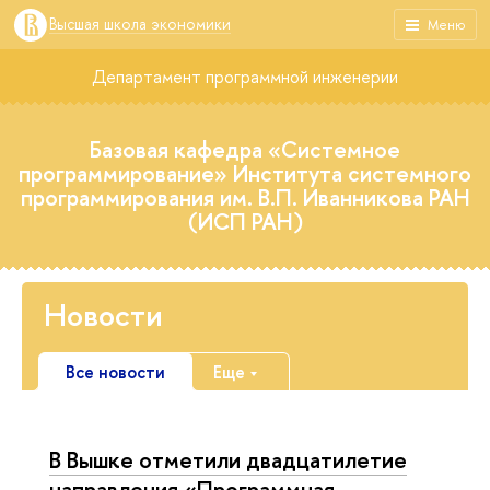
Высшая школа экономики
Меню
Департамент программной инженерии
Базовая кафедра «Системное
программирование» Института системного
программирования им. В.П. Иванникова РАН
(ИСП РАН)
Новости
Все новости
Еще
В Вышке отметили двадцатилетие
направления «Программная