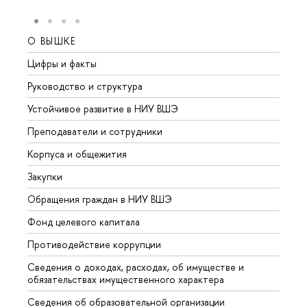
О ВЫШКЕ
ОБР
Цифры и факты
Лице
Руководство и структура
Довуз
Устойчивое развитие в НИУ ВШЭ
Олим
Преподаватели и сотрудники
Прием
Корпуса и общежития
Вышк
Закупки
Прием
Обращения граждан в НИУ ВШЭ
Аспир
Фонд целевого капитала
Допол
Противодействие коррупции
Центр
Сведения о доходах, расходах, об имуществе и
Бизне
обязательствах имущественного характера
Образ
Сведения об образовательной организации