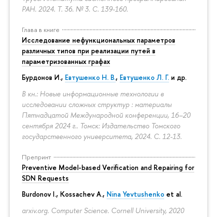
РАН. 2024. Т. 36. № 3.
С. 139-160.
Глава в книге
Исследование нефункциональных параметров
различных типов при реализации путей в
параметризованных графах
Бурдонов И.,
Евтушенко Н. В.
,
Евтушенко Л. Г.
и др.
В кн.: Новые информационные технологии в
исследовании сложных структур : материалы
Пятнадцатой Международной конференции, 16–20
сентября 2024 г.. Томск: Издательство Томского
государственного университета, 2024.
С. 12-13.
Препринт
Preventive Model-based Verification and Repairing for
SDN Requests
Burdonov I., Kossachev A.,
Nina Yevtushenko
et al.
arxiv.org. Computer Science. Cornell University, 2020