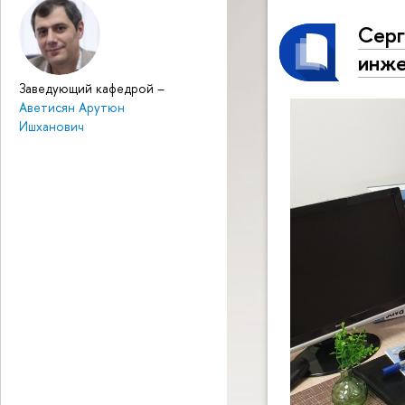
Серг
инж
Заведующий кафедрой
–
Аветисян Арутюн
Ишханович