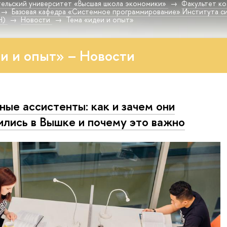
ельский университет «Высшая школа экономики»
Факультет к
Базовая кафедра «Системное программирование» Института си
Н)
Новости
Тема «идеи и опыт»
и и опыт» – Новости
ные ассистенты: как и зачем они
ились в Вышке и почему это важно