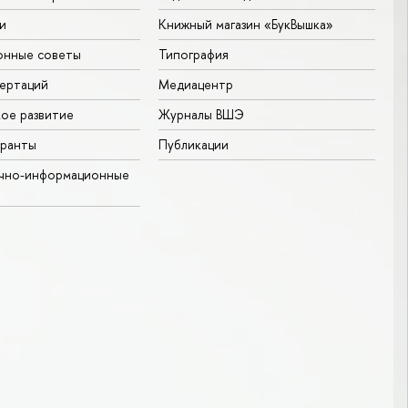
и
Книжный магазин «БукВышка»
онные советы
Типография
ертаций
Медиацентр
ое развитие
Журналы ВШЭ
гранты
Публикации
учно-информационные