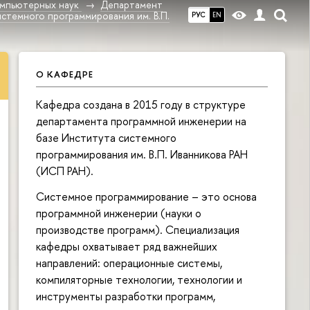
омпьютерных наук
Департамент
стемного программирования им. В.П.
РУС
EN
О КАФЕДРЕ
Кафедра создана в 2015 году в структуре
департамента программной инженерии на
базе Института cистемного
программирования им. В.П. Иванникова РАН
(ИСП РАН).
Системное программирование – это основа
программной инженерии (науки о
производстве программ). Специализация
кафедры охватывает ряд важнейших
направлений: операционные системы,
компиляторные технологии, технологии и
инструменты разработки программ,