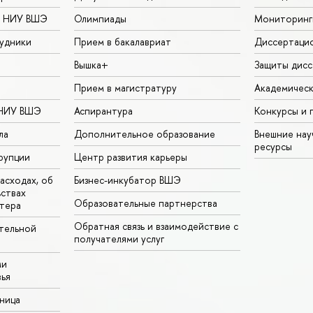
в НИУ ВШЭ
Олимпиады
Мониторинг
удники
Прием в бакалавриат
Диссертаци
Вышка+
Защиты дисс
Прием в магистратуру
Академическ
 НИУ ВШЭ
Аспирантура
Конкурсы и 
ла
Дополнительное образование
Внешние на
ресурсы
рупции
Центр развития карьеры
асходах, об
Бизнес-инкубатор ВШЭ
ьствах
Образовательные партнерства
тера
Обратная связь и взаимодействие с
тельной
получателями услуг
ми
ья
аница