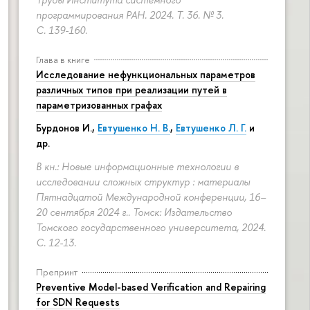
программирования РАН. 2024. Т. 36. № 3.
С. 139-160.
Глава в книге
Исследование нефункциональных параметров
различных типов при реализации путей в
параметризованных графах
Бурдонов И.,
Евтушенко Н. В.
,
Евтушенко Л. Г.
и
др.
В кн.: Новые информационные технологии в
исследовании сложных структур : материалы
Пятнадцатой Международной конференции, 16–
20 сентября 2024 г.. Томск: Издательство
Томского государственного университета, 2024.
С. 12-13.
Препринт
Preventive Model-based Verification and Repairing
for SDN Requests