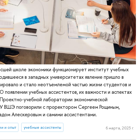
ысшей школе экономики функционирует институт учебных
одившееся в западных университетах явление пришло в
ировало и стало неотъемлемой частью жизни студентов и
О появлении учебных ассистентов, их важности и аспектах
Проектно-учебной лаборатории экономической
У ВШЭ поговорили с проректором Сергеем Рощиным,
дом Алескеровым и самими ассистентами.
еи и опыт
учебные ассистенты
6 марта, 2023 г.