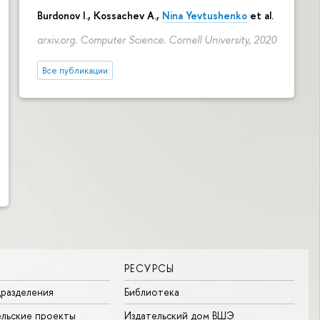
Burdonov I., Kossachev A.,
Nina Yevtushenko
et al.
arxiv.org. Computer Science. Cornell University, 2020
Все публикации
РЕСУРСЫ
разделения
Библиотека
льские проекты
Издательский дом ВШЭ