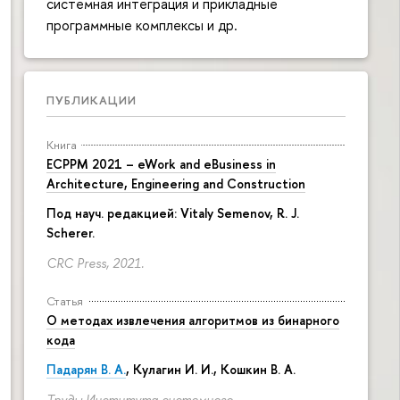
системная интеграция и прикладные
программные комплексы и др.
ПУБЛИКАЦИИ
Книга
ECPPM 2021 – eWork and eBusiness in
Architecture, Engineering and Construction
Под науч. редакцией:
Vitaly Semenov
, R. J.
Scherer.
CRC Press, 2021.
Статья
О методах извлечения алгоритмов из бинарного
кода
Падарян В. А.
, Кулагин И. И., Кошкин В. А.
Труды Института системного