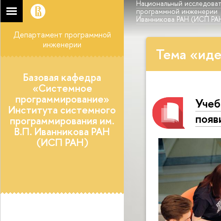
Национальный исследоват
программной инженерии
Иванникова РАН (ИСП РА
Департамент программной
инженерии
Тема «иде
Базовая кафедра
«Системное
программирование»
Учеб
Института системного
появ
программирования им.
В.П. Иванникова РАН
(ИСП РАН)