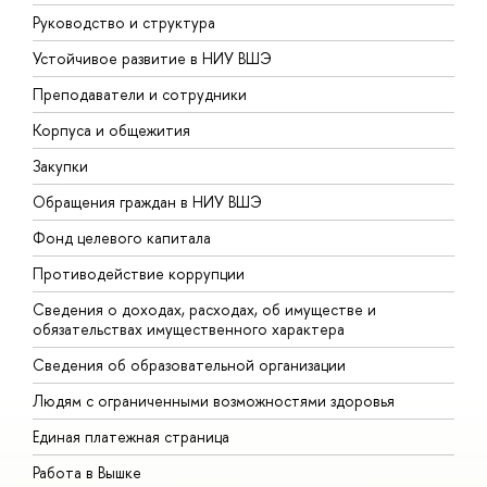
Руководство и структура
Д
Устойчивое развитие в НИУ ВШЭ
О
Преподаватели и сотрудники
П
Корпуса и общежития
В
Закупки
П
Обращения граждан в НИУ ВШЭ
А
Фонд целевого капитала
Д
Противодействие коррупции
Ц
Сведения о доходах, расходах, об имуществе и
Б
обязательствах имущественного характера
О
Сведения об образовательной организации
О
Людям с ограниченными возможностями здоровья
Единая платежная страница
Работа в Вышке