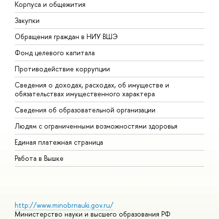
Корпуса и общежития
В
Закупки
П
Обращения граждан в НИУ ВШЭ
А
Фонд целевого капитала
Д
Противодействие коррупции
Ц
Сведения о доходах, расходах, об имуществе и
Б
обязательствах имущественного характера
О
Сведения об образовательной организации
О
Людям с ограниченными возможностями здоровья
Единая платежная страница
Работа в Вышке
http://www.minobrnauki.gov.ru/
Министерство науки и высшего образования РФ