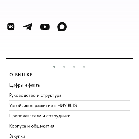
О ВЫШКЕ
Цифры и факты
Л
Руководство и структура
Д
Устойчивое развитие в НИУ ВШЭ
О
Преподаватели и сотрудники
П
Корпуса и общежития
В
Закупки
П