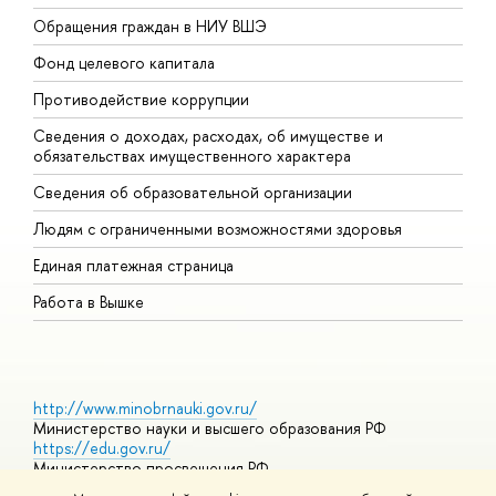
Обращения граждан в НИУ ВШЭ
А
Фонд целевого капитала
Д
Противодействие коррупции
Ц
Сведения о доходах, расходах, об имуществе и
Б
обязательствах имущественного характера
О
Сведения об образовательной организации
О
Людям с ограниченными возможностями здоровья
Единая платежная страница
Работа в Вышке
http://www.minobrnauki.gov.ru/
Министерство науки и высшего образования РФ
https://edu.gov.ru/
Министерство просвещения РФ
https://elearning.hse.ru/mooc