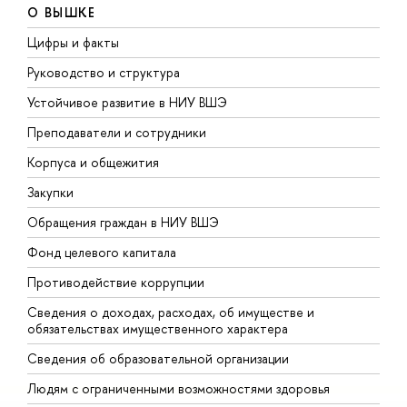
О ВЫШКЕ
Цифры и факты
Л
Руководство и структура
Д
Устойчивое развитие в НИУ ВШЭ
О
Преподаватели и сотрудники
П
Корпуса и общежития
В
Закупки
П
Обращения граждан в НИУ ВШЭ
А
Фонд целевого капитала
Д
Противодействие коррупции
Ц
Сведения о доходах, расходах, об имуществе и
Б
обязательствах имущественного характера
О
Сведения об образовательной организации
О
Людям с ограниченными возможностями здоровья