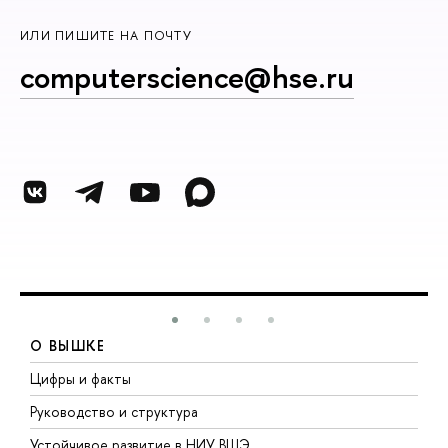
ИЛИ ПИШИТЕ НА ПОЧТУ
computerscience@hse.ru
О ВЫШКЕ
Цифры и факты
Л
Руководство и структура
Д
Устойчивое развитие в НИУ ВШЭ
О