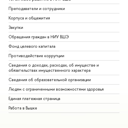
Преподаватели и сотрудники
П
Корпуса и общежития
В
Закупки
П
Обращения граждан в НИУ ВШЭ
А
Фонд целевого капитала
Д
Противодействие коррупции
Ц
Сведения о доходах, расходах, об имуществе и
Б
обязательствах имущественного характера
О
Сведения об образовательной организации
О
Людям с ограниченными возможностями здоровья
Единая платежная страница
Работа в Вышке