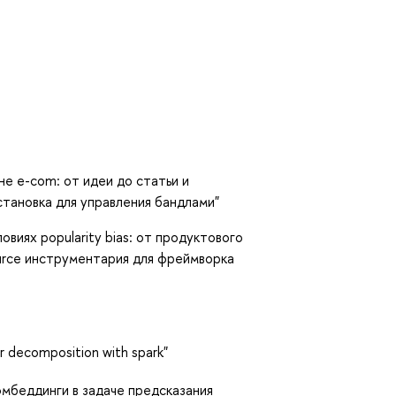
не e-com: от идеи до статьи и
тановка для управления бандлами"
ловиях popularity bias: от продуктового
urce инструментария для фреймворка
r decomposition with spark"
эмбеддинги в задаче предсказания