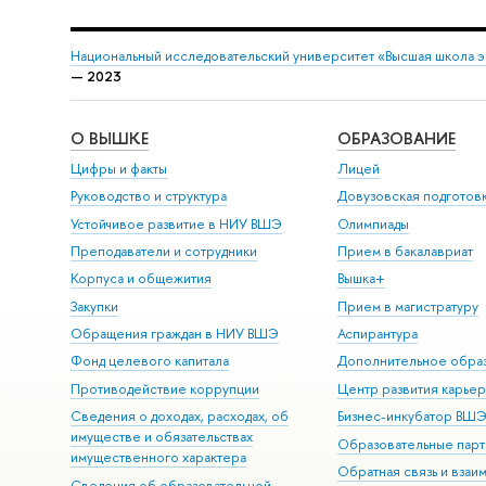
Национальный исследовательский университет «Высшая школа 
— 2023
О ВЫШКЕ
ОБРАЗОВАНИЕ
Цифры и факты
Лицей
Руководство и структура
Довузовская подготов
Устойчивое развитие в НИУ ВШЭ
Олимпиады
Преподаватели и сотрудники
Прием в бакалавриат
Корпуса и общежития
Вышка+
Закупки
Прием в магистратуру
Обращения граждан в НИУ ВШЭ
Аспирантура
Фонд целевого капитала
Дополнительное обра
Противодействие коррупции
Центр развития карье
Сведения о доходах, расходах, об
Бизнес-инкубатор ВШ
имуществе и обязательствах
Образовательные парт
имущественного характера
Обратная связь и взаи
Сведения об образовательной