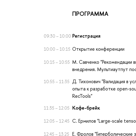
ПРОГРАММА
Регистрация
09:30 – 10:00
Открытие конференции
10:00 – 10:15
М. Савченко "Рекомендации в
10:15 – 10:55
внедрения. Мультиаутпут пос
Д. Тихонович "Валидация в ус
10:55 – 11:35
опыта к разработке open-so
RecTools"
Кофе-брейк
11:35 – 12:05
С. Ермилов "Large-scale tenso
12:05 – 12:45
Е. Фролов "Гиперболические 
12:45 – 13:25