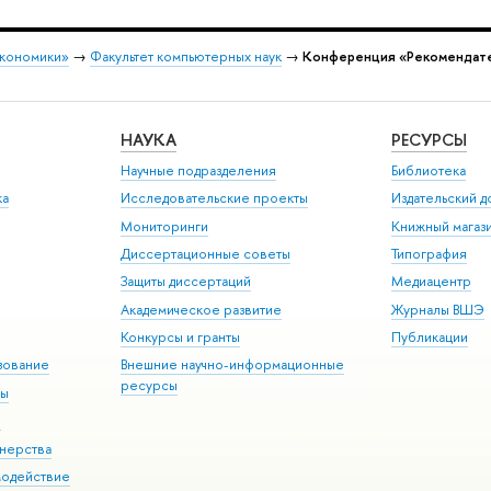
экономики»
→
Факультет компьютерных наук
→
Конференция «Рекомендате
НАУКА
РЕСУРСЫ
Научные подразделения
Библиотека
ка
Исследовательские проекты
Издательский 
Мониторинги
Книжный магаз
Диссертационные советы
Типография
Защиты диссертаций
Медиацентр
Академическое развитие
Журналы ВШЭ
Конкурсы и гранты
Публикации
зование
Внешние научно-информационные
ресурсы
ры
Э
нерства
модействие