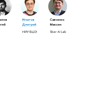
илов
Игнатов
Савченко
гей
Дмитрий
Максим
НИУ ВШЭ
Sber AI Lab