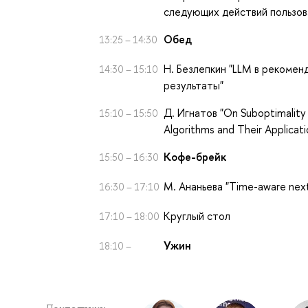
следующих действий пользов
Обед
13:25 – 14:30
Н. Безлепкин "LLM в рекомен
14:30 – 15:10
результаты"
Д. Игнатов "On Suboptimality 
15:10 – 15:50
Algorithms and Their Applica
Кофе-брейк
15:50 – 16:30
М. Ананьева "Time-aware nex
16:30 – 17:10
Круглый стол
17:10 – 18:00
Ужин
18:10 –