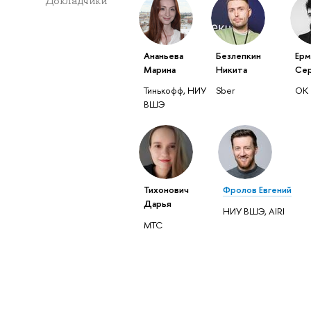
Докладчики
Ананьева
Безлепкин
Ерм
Марина
Никита
Сер
Тинькофф, НИУ
Sber
OK
ВШЭ
Тихонович
Фролов Евгений
Дарья
НИУ ВШЭ, AIRI
МТС