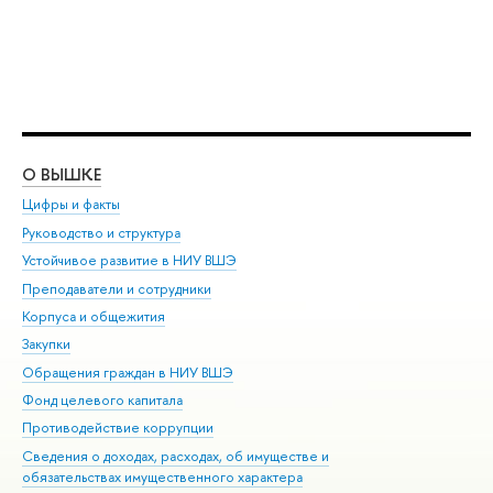
О ВЫШКЕ
ОБ
Цифры и факты
Ли
Руководство и структура
Дов
Устойчивое развитие в НИУ ВШЭ
Ол
Преподаватели и сотрудники
При
Корпуса и общежития
Вы
Закупки
При
Обращения граждан в НИУ ВШЭ
Ас
Фонд целевого капитала
До
Противодействие коррупции
Цен
Сведения о доходах, расходах, об имуществе и
Би
обязательствах имущественного характера
Об