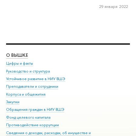
29 января 2022
О ВЫШКЕ
ОБ
Цифры и факты
Ли
Руководство и структура
Дов
Устойчивое развитие в НИУ ВШЭ
Ол
Преподаватели и сотрудники
При
Корпуса и общежития
Вы
Закупки
При
Обращения граждан в НИУ ВШЭ
Ас
Фонд целевого капитала
До
Противодействие коррупции
Цен
Сведения о доходах, расходах, об имуществе и
Би