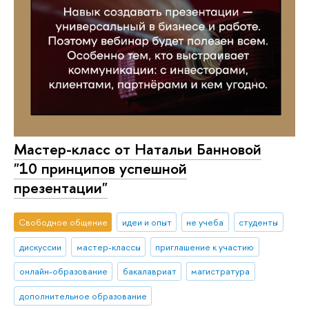
Мастер-класс от Натальи Банновой
"10 принципов успешной
презентации"
Свободное общение
идеи и опыт
не учеба
студенты
дискуссии
мастер-классы
приглашение к участию
онлайн-образование
бакалавриат
магистратура
дополнительное образование