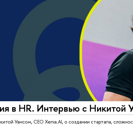
ия в HR. Интервью с Никитой 
китой Уансом, СЕО Xenia.AI, о создании стартапа, сложно