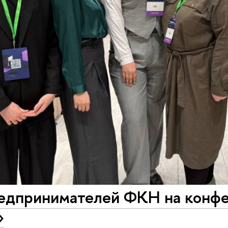
едпринимателей ФКН на конф
»