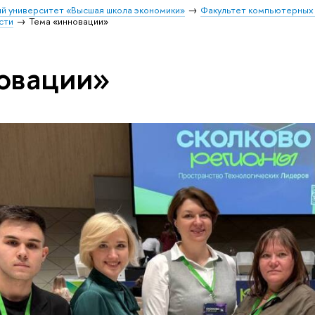
й университет «Высшая школа экономики»
Факультет компьютерных 
сти
Тема «инновации»
овации»