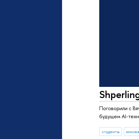
Shperlin
Поговорили с Вяч
будущем AI-техн
студенты
иннов