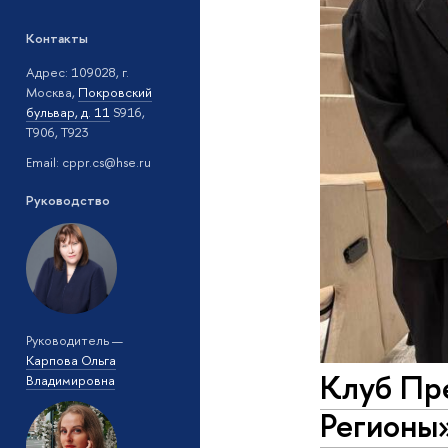
Контакты
Адрес: 109028, г.
Москва,
Покровский
бульвар, д. 11
S916,
T906, T923
Email: cppr.cs@hse.ru
Руководство
Руководитель —
Карпова Ольга
Клуб Пр
Владимировна
Регионы