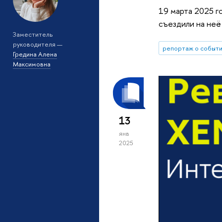
19 марта 2025 
съездили на неё 
Заместитель
руководителя —
репортаж о событ
Гредина Алена
Максимовна
13
янв
2025