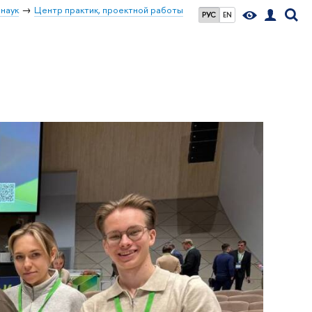
наук
Центр практик, проектной работы
РУС
EN