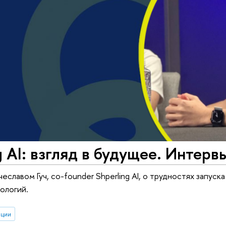
g AI: взгляд в будущее. Интерв
еславом Гуч, co-founder Shperling AI, о трудностях запуск
ологий.
ации