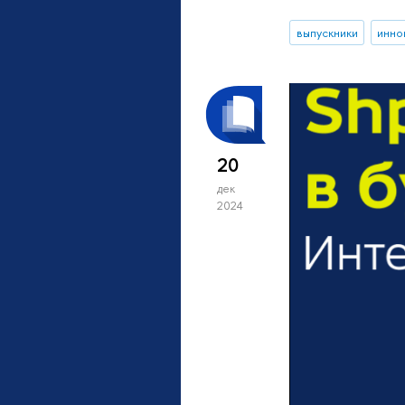
выпускники
инно
20
дек
2024