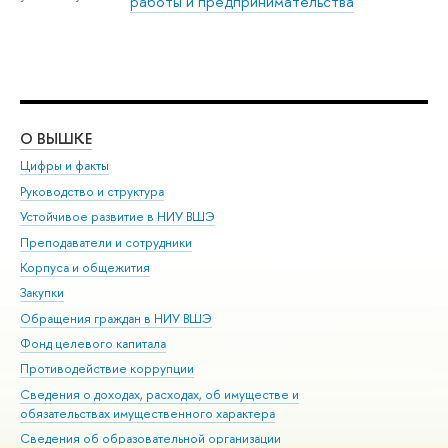
работы и предпринимательства
О ВЫШКЕ
ОБ
Цифры и факты
Ли
Руководство и структура
Дов
Устойчивое развитие в НИУ ВШЭ
Ол
Преподаватели и сотрудники
При
Корпуса и общежития
Вы
Закупки
При
Обращения граждан в НИУ ВШЭ
Ас
Фонд целевого капитала
До
Противодействие коррупции
Цен
Сведения о доходах, расходах, об имуществе и
Би
обязательствах имущественного характера
Об
Сведения об образовательной организации
Обр