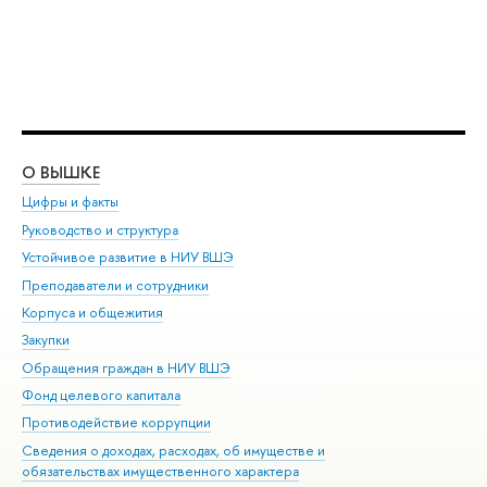
О ВЫШКЕ
ОБ
Цифры и факты
Ли
Руководство и структура
Дов
Устойчивое развитие в НИУ ВШЭ
Ол
Преподаватели и сотрудники
При
Корпуса и общежития
Вы
Закупки
При
Обращения граждан в НИУ ВШЭ
Ас
Фонд целевого капитала
До
Противодействие коррупции
Цен
Сведения о доходах, расходах, об имуществе и
Би
обязательствах имущественного характера
Об