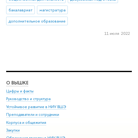
бакалавриат
магистратура
дополнительное образование
11 июля 2022
О ВЫШКЕ
ОБ
Цифры и факты
Ли
Руководство и структура
Дов
Устойчивое развитие в НИУ ВШЭ
Ол
Преподаватели и сотрудники
При
Корпуса и общежития
Вы
Закупки
При
Обращения граждан в НИУ ВШЭ
Ас