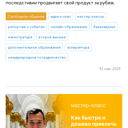
последстивии продвигает свой продукт за рубеж.
Свободное общение
идеи и опыт
мастер-классы
репортаж о событии
онлайн-образование
бакалавриат
магистратура
второе высшее
дополнительное образование
аспирантура
международное сотрудничество
31 мая 2023