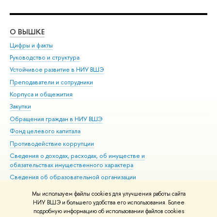
О ВЫШКЕ
ОБ
Цифры и факты
Ли
Руководство и структура
Дов
Устойчивое развитие в НИУ ВШЭ
Ол
Преподаватели и сотрудники
При
Корпуса и общежития
Вы
Закупки
При
Обращения граждан в НИУ ВШЭ
Ас
Фонд целевого капитала
До
Противодействие коррупции
Цен
Сведения о доходах, расходах, об имуществе и
Би
обязательствах имущественного характера
Об
Сведения об образовательной организации
Обр
Людям с ограниченными возможностями здоровья
Мы используем файлы cookies для улучшения работы сайта
Единая платежная страница
НИУ ВШЭ и большего удобства его использования. Более
подробную информацию об использовании файлов cookies
Работа в Вышке