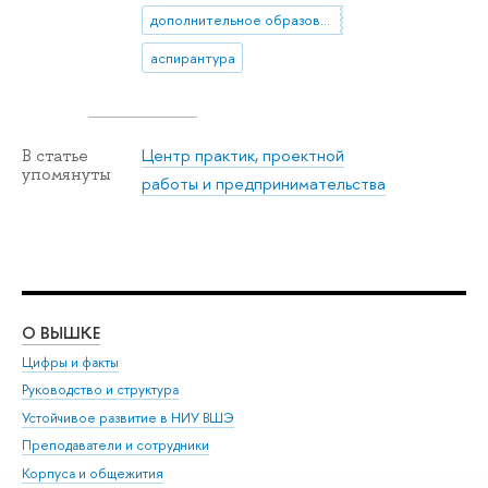
дополнительное образование
аспирантура
Центр практик, проектной
В статье
упомянуты
работы и предпринимательства
О ВЫШКЕ
ОБ
Цифры и факты
Ли
Руководство и структура
Дов
Устойчивое развитие в НИУ ВШЭ
Ол
Преподаватели и сотрудники
При
Корпуса и общежития
Вы