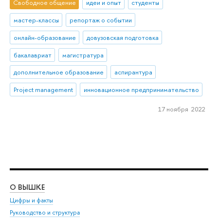
Свободное общение
идеи и опыт
студенты
мастер-классы
репортаж о событии
онлайн-образование
довузовская подготовка
бакалавриат
магистратура
дополнительное образование
аспирантура
Project management
инновационное предпринимательство
17 ноября 2022
О ВЫШКЕ
ОБ
Цифры и факты
Ли
Руководство и структура
Дов