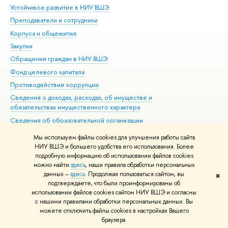
Устойчивое развитие в НИУ ВШЭ
Ол
Преподаватели и сотрудники
При
Корпуса и общежития
Вы
Закупки
При
Обращения граждан в НИУ ВШЭ
Ас
Фонд целевого капитала
До
Противодействие коррупции
Цен
Сведения о доходах, расходах, об имуществе и
Би
обязательствах имущественного характера
Об
Сведения об образовательной организации
Обр
Людям с ограниченными возможностями здоровья
Мы используем файлы cookies для улучшения работы сайта
Единая платежная страница
НИУ ВШЭ и большего удобства его использования. Более
подробную информацию об использовании файлов cookies
Работа в Вышке
можно найти
здесь
, наши правила обработки персональных
данных –
здесь
. Продолжая пользоваться сайтом, вы
✖
Редактору
подтверждаете, что были проинформированы об
© НИУ ВШЭ 1993–2026
Адреса и контакты
Условия использования
использовании файлов cookies сайтом НИУ ВШЭ и согласны
с нашими правилами обработки персональных данных. Вы
материалов
Политика конфиденциальности
Карта сайта
можете отключить файлы cookies в настройках Вашего
Шрифты HSE Sans и HSE Slab разработаны в
Школе дизайна НИУ ВШЭ
браузера.