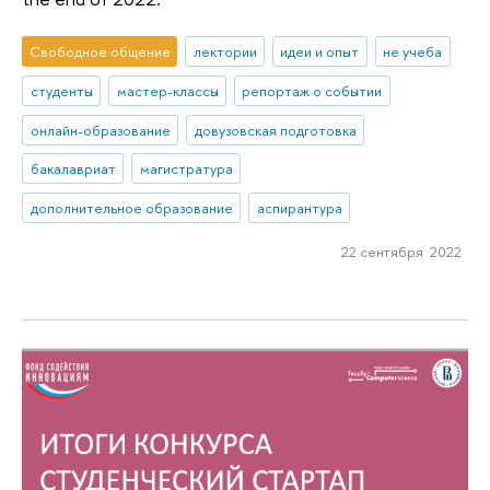
Свободное общение
лектории
идеи и опыт
не учеба
студенты
мастер-классы
репортаж о событии
онлайн-образование
довузовская подготовка
бакалавриат
магистратура
дополнительное образование
аспирантура
22 сентября 2022