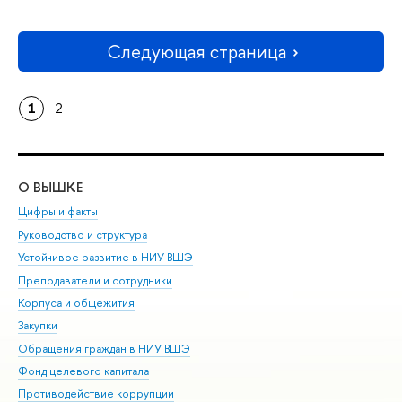
Следующая страница
1
2
О ВЫШКЕ
ОБ
Цифры и факты
Ли
Руководство и структура
Дов
Устойчивое развитие в НИУ ВШЭ
Ол
Преподаватели и сотрудники
При
Корпуса и общежития
Вы
Закупки
При
Обращения граждан в НИУ ВШЭ
Ас
Фонд целевого капитала
До
Противодействие коррупции
Цен