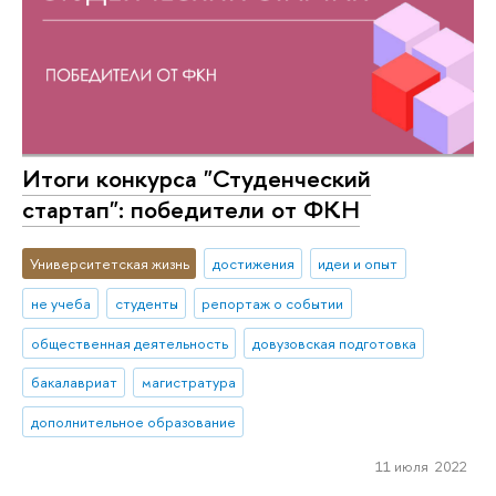
Итоги конкурса "Студенческий
стартап": победители от ФКН
Университетская жизнь
достижения
идеи и опыт
не учеба
студенты
репортаж о событии
общественная деятельность
довузовская подготовка
бакалавриат
магистратура
дополнительное образование
11 июля 2022