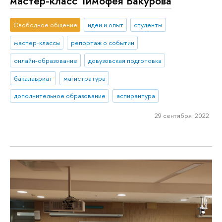
мастер-класс Тимофея Бакурова
Свободное общение
идеи и опыт
студенты
мастер-классы
репортаж о событии
онлайн-образование
довузовская подготовка
бакалавриат
магистратура
дополнительное образование
аспирантура
29 сентября 2022