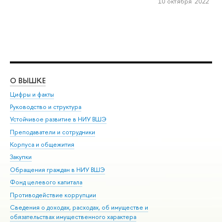
10 октября 2022
О ВЫШКЕ
ОБ
Цифры и факты
Ли
Руководство и структура
Дов
Устойчивое развитие в НИУ ВШЭ
Ол
Преподаватели и сотрудники
При
Корпуса и общежития
Вы
Закупки
При
Обращения граждан в НИУ ВШЭ
Ас
Фонд целевого капитала
До
Противодействие коррупции
Цен
Сведения о доходах, расходах, об имуществе и
Би
обязательствах имущественного характера
Об