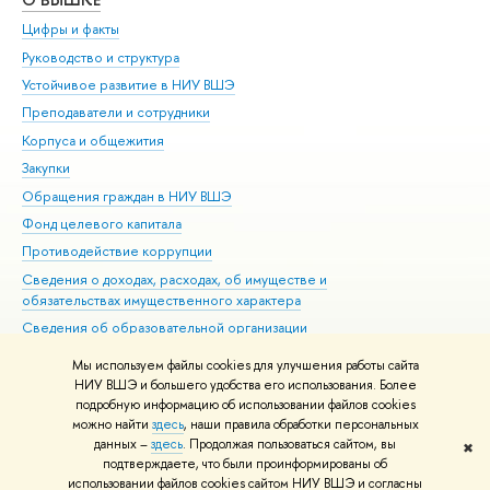
Цифры и факты
Ли
Руководство и структура
Дов
Устойчивое развитие в НИУ ВШЭ
Ол
Преподаватели и сотрудники
При
Корпуса и общежития
Вы
Закупки
При
Обращения граждан в НИУ ВШЭ
Ас
Фонд целевого капитала
До
Противодействие коррупции
Цен
Сведения о доходах, расходах, об имуществе и
Би
обязательствах имущественного характера
Об
Сведения об образовательной организации
Обр
Людям с ограниченными возможностями здоровья
Мы используем файлы cookies для улучшения работы сайта
Единая платежная страница
НИУ ВШЭ и большего удобства его использования. Более
подробную информацию об использовании файлов cookies
Работа в Вышке
можно найти
здесь
, наши правила обработки персональных
данных –
здесь
. Продолжая пользоваться сайтом, вы
✖
Редактору
подтверждаете, что были проинформированы об
© НИУ ВШЭ 1993–2026
Адреса и контакты
Условия использования
использовании файлов cookies сайтом НИУ ВШЭ и согласны