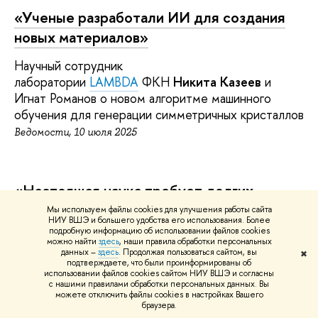
«
Ученые разработали ИИ для создания
новых материалов»
Научный сотрудник
лаборатории
LAMBDA
ФКН
Никита Казеев
и
Игнат Романов о новом алгоритме машинного
обучения для генерации симметричных кристаллов
Ведомости, 10 июля 2025
«Настоящая наука требует долгих
исследований и осторожных выводов»
Мы используем файлы cookies для улучшения работы сайта
НИУ ВШЭ и большего удобства его использования. Более
подробную информацию об использовании файлов cookies
Научный руководитель образовательной
можно найти
здесь
, наши правила обработки персональных
данных –
здесь
. Продолжая пользоваться сайтом, вы
программы «Математика машинного обучения»
✖
подтверждаете, что были проинформированы об
ФКН
Владимир Спокойный
— о современной
использовании файлов cookies сайтом НИУ ВШЭ и согласны
с нашими правилами обработки персональных данных. Вы
российской науке и своей работе на ФКН ВШЭ
можете отключить файлы cookies в настройках Вашего
Ведомости, 9 июля 2025
браузера.