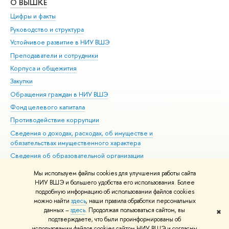
О ВЫШКЕ
ОБ
Цифры и факты
Ли
Руководство и структура
Дов
Устойчивое развитие в НИУ ВШЭ
Ол
Преподаватели и сотрудники
При
Корпуса и общежития
Вы
Закупки
При
Обращения граждан в НИУ ВШЭ
Ас
Фонд целевого капитала
До
Противодействие коррупции
Цен
Сведения о доходах, расходах, об имуществе и
Би
обязательствах имущественного характера
Об
Сведения об образовательной организации
Обр
Людям с ограниченными возможностями здоровья
Мы используем файлы cookies для улучшения работы сайта
Единая платежная страница
НИУ ВШЭ и большего удобства его использования. Более
подробную информацию об использовании файлов cookies
Работа в Вышке
можно найти
здесь
, наши правила обработки персональных
данных –
здесь
. Продолжая пользоваться сайтом, вы
✖
Редактору
подтверждаете, что были проинформированы об
© НИУ ВШЭ 1993–2026
Адреса и контакты
Условия использования
использовании файлов cookies сайтом НИУ ВШЭ и согласны