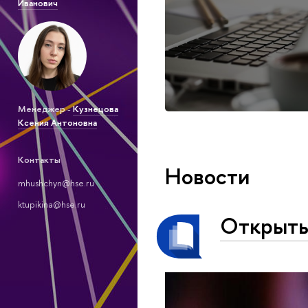
Иванович
Менеджер
-
Кузнецова
Ксения Антоновна
Контакты
Новости
mhushchyn@hse.ru
ktupikina@hse.ru
Открыты