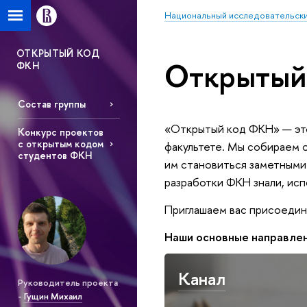
Национальный исследовательски
ОТКРЫТЫЙ КОД
Открытый
ФКН
Состав группы
«Открытый код ФКН» — это 
Конкурс проектов
с открытым кодом
факультете. Мы собираем 
студентов ФКН
им становиться заметными
разработки ФКН знали, исп
Приглашаем вас присоедин
Наши основные направлен
Канал
Руководитель проекта
-
Гущин Михаил