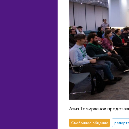
Азиз Темирханов представи
Свободное общение
репорта