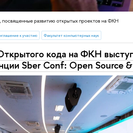
, посвященные развитию открытых проектов на ФКН
иглашение к участию
Факультет компьютерных наук
Открытого кода на ФКН выступ
ции Sber Conf: Open Source &