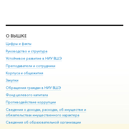
О ВЫШКЕ
ОБ
Цифры и факты
Ли
Руководство и структура
Дов
Устойчивое развитие в НИУ ВШЭ
Ол
Преподаватели и сотрудники
При
Корпуса и общежития
Вы
Закупки
При
Обращения граждан в НИУ ВШЭ
Ас
Фонд целевого капитала
До
Противодействие коррупции
Цен
Сведения о доходах, расходах, об имуществе и
Би
обязательствах имущественного характера
Об
Сведения об образовательной организации
Обр