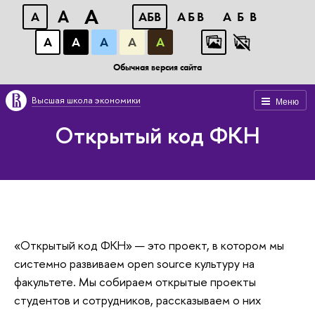
A
A
A
АБВ
АБВ
АБВ
А
А
А
А
А
Обычная версия сайта
Высшая школа экономики
Меню
Открытый код ФКН
«Открытый код ФКН» — это проект, в котором мы
системно развиваем open source культуру на
факультете. Мы собираем открытые проекты
студентов и сотрудников, рассказываем о них