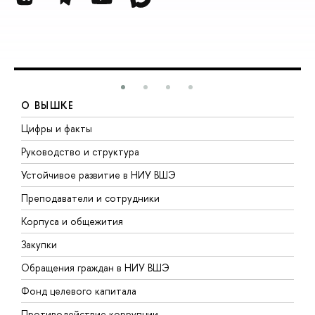
О ВЫШКЕ
Цифры и факты
Л
Руководство и структура
Д
Устойчивое развитие в НИУ ВШЭ
О
Преподаватели и сотрудники
П
Корпуса и общежития
В
Закупки
П
Обращения граждан в НИУ ВШЭ
А
Фонд целевого капитала
Д
Противодействие коррупции
Ц