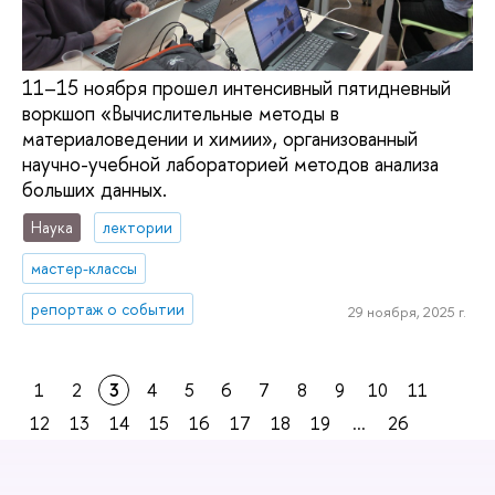
11–15 ноября прошел интенсивный пятидневный
воркшоп «Вычислительные методы в
материаловедении и химии», организованный
научно-учебной лабораторией методов анализа
больших данных.
Наука
лектории
мастер-классы
репортаж о событии
29 ноября, 2025 г.
1
2
3
4
5
6
7
8
9
10
11
12
13
14
15
16
17
18
19
...
26