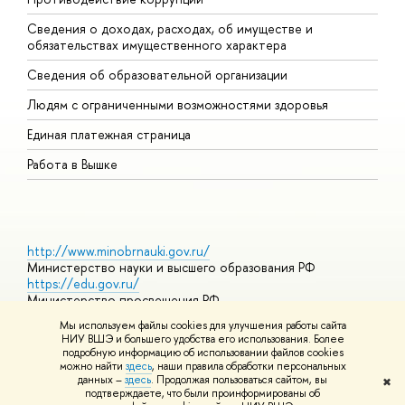
Сведения о доходах, расходах, об имуществе и
Б
обязательствах имущественного характера
О
Сведения об образовательной организации
О
Людям с ограниченными возможностями здоровья
Единая платежная страница
Работа в Вышке
http://www.minobrnauki.gov.ru/
Министерство науки и высшего образования РФ
https://edu.gov.ru/
Министерство просвещения РФ
https://elearning.hse.ru/mooc
Мы используем файлы cookies для улучшения работы сайта
Массовые открытые онлайн-курсы
НИУ ВШЭ и большего удобства его использования. Более
подробную информацию об использовании файлов cookies
можно найти
здесь
, наши правила обработки персональных
данных –
здесь
. Продолжая пользоваться сайтом, вы
✖
© НИУ ВШЭ 1993–2026
Адреса и контакты
Условия
подтверждаете, что были проинформированы об
использования материалов
Политика конфиденциальности
Карта