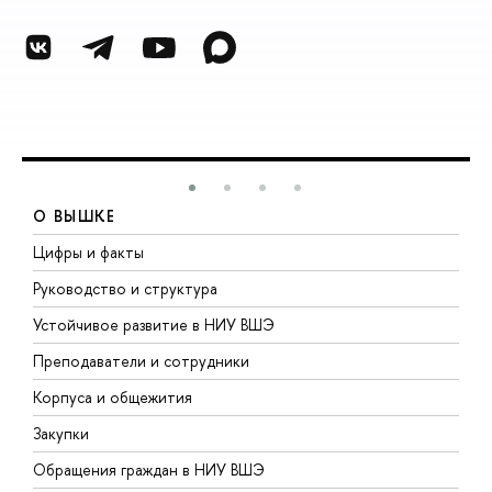
О ВЫШКЕ
Цифры и факты
Л
Руководство и структура
Д
Устойчивое развитие в НИУ ВШЭ
О
Преподаватели и сотрудники
П
Корпуса и общежития
В
Закупки
П
Обращения граждан в НИУ ВШЭ
А