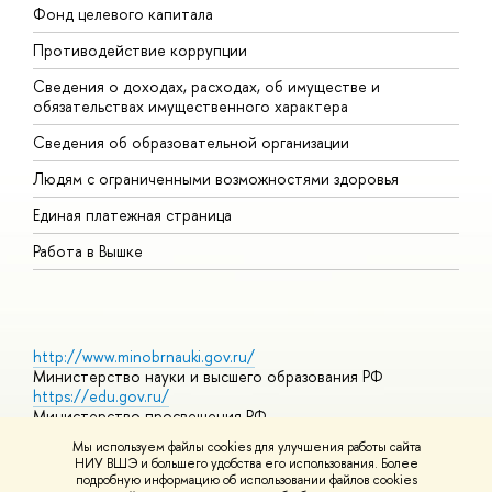
Фонд целевого капитала
Д
Противодействие коррупции
Ц
Сведения о доходах, расходах, об имуществе и
Б
обязательствах имущественного характера
О
Сведения об образовательной организации
О
Людям с ограниченными возможностями здоровья
Единая платежная страница
Работа в Вышке
http://www.minobrnauki.gov.ru/
Министерство науки и высшего образования РФ
https://edu.gov.ru/
Министерство просвещения РФ
https://elearning.hse.ru/mooc
Мы используем файлы cookies для улучшения работы сайта
Массовые открытые онлайн-курсы
НИУ ВШЭ и большего удобства его использования. Более
подробную информацию об использовании файлов cookies