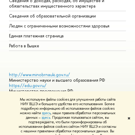
Сведения о доходах, расходах, об имуществе и
Б
обязательствах имущественного характера
О
Сведения об образовательной организации
О
Людям с ограниченными возможностями здоровья
Единая платежная страница
Работа в Вышке
http://www.minobrnauki.gov.ru/
Министерство науки и высшего образования РФ
https://edu.gov.ru/
Министерство просвещения РФ
https://elearning.hse.ru/mooc
Мы используем файлы cookies для улучшения работы сайта
Массовые открытые онлайн-курсы
НИУ ВШЭ и большего удобства его использования. Более
подробную информацию об использовании файлов cookies
можно найти
здесь
, наши правила обработки персональных
данных –
здесь
. Продолжая пользоваться сайтом, вы
✖
© НИУ ВШЭ 1993–2026
Адреса и контакты
Условия
подтверждаете, что были проинформированы об
использования материалов
Политика конфиденциальности
Карта
использовании файлов cookies сайтом НИУ ВШЭ и согласны
сайта
с нашими правилами обработки персональных данных. Вы
Шрифты HSE Sans и HSE Slab разработаны в
Школе дизайна НИУ