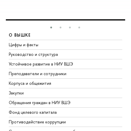
О ВЫШКЕ
Цифры и факты
Л
Руководство и структура
Д
Устойчивое развитие в НИУ ВШЭ
О
Преподаватели и сотрудники
П
Корпуса и общежития
В
Закупки
П
Обращения граждан в НИУ ВШЭ
А
Фонд целевого капитала
Д
Противодействие коррупции
Ц