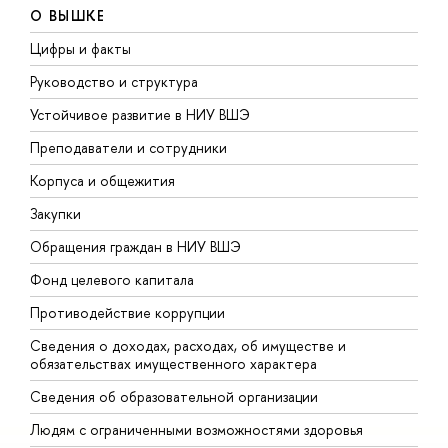
О ВЫШКЕ
Цифры и факты
Л
Руководство и структура
Д
Устойчивое развитие в НИУ ВШЭ
О
Преподаватели и сотрудники
П
Корпуса и общежития
В
Закупки
П
Обращения граждан в НИУ ВШЭ
А
Фонд целевого капитала
Д
Противодействие коррупции
Ц
Сведения о доходах, расходах, об имуществе и
Б
обязательствах имущественного характера
О
Сведения об образовательной организации
О
Людям с ограниченными возможностями здоровья