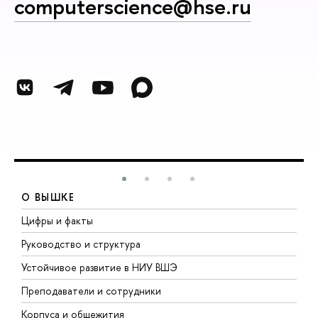
computerscience@hse.ru
О ВЫШКЕ
Цифры и факты
Л
Руководство и структура
Д
Устойчивое развитие в НИУ ВШЭ
О
Преподаватели и сотрудники
П
Корпуса и общежития
В