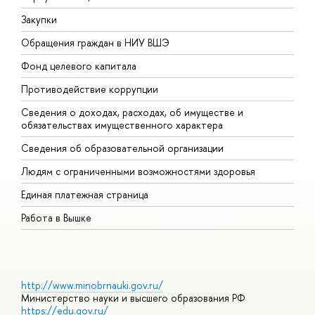
Закупки
П
Обращения граждан в НИУ ВШЭ
А
Фонд целевого капитала
Д
Противодействие коррупции
Ц
Сведения о доходах, расходах, об имуществе и
Б
обязательствах имущественного характера
О
Сведения об образовательной организации
О
Людям с ограниченными возможностями здоровья
Единая платежная страница
Работа в Вышке
http://www.minobrnauki.gov.ru/
Министерство науки и высшего образования РФ
https://edu.gov.ru/