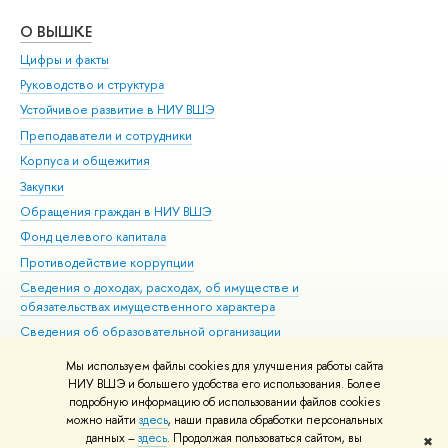
О ВЫШКЕ
ОБ
Цифры и факты
Ли
Руководство и структура
Дов
Устойчивое развитие в НИУ ВШЭ
Ол
Преподаватели и сотрудники
При
Корпуса и общежития
Вы
Закупки
При
Обращения граждан в НИУ ВШЭ
Ас
Фонд целевого капитала
До
Противодействие коррупции
Цен
Сведения о доходах, расходах, об имуществе и
Би
обязательствах имущественного характера
Об
Сведения об образовательной организации
Обр
Людям с ограниченными возможностями здоровья
Мы используем файлы cookies для улучшения работы сайта
Единая платежная страница
НИУ ВШЭ и большего удобства его использования. Более
подробную информацию об использовании файлов cookies
Работа в Вышке
можно найти
здесь
, наши правила обработки персональных
данных –
здесь
. Продолжая пользоваться сайтом, вы
✖