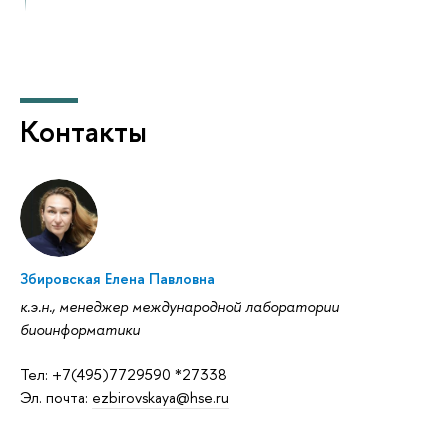
10:00-11:30 Пленарная сессия
"Современные подходы и практики"
Модератор: Сычев Д.А.
Контакты
10:00-11:30
Круглый стол
"Фармакогенетика антитромботических
препаратов"
Мирзаев К.Б. "Фармакогенетика
Збировская Елена Павловна
ингибиторов P2Y12-рецепторов"
к.э.н., менеджер международной лаборатории
биоинформатики
Абдуллаев Ш.П. "Фармакогенетические
детерминанты безопасности дабигатрана"
Тел: +7(495)7729590 *27338
Эл. почта:
ezbirovskaya@hse.ru
11:30-12:00 Кофе-брейк