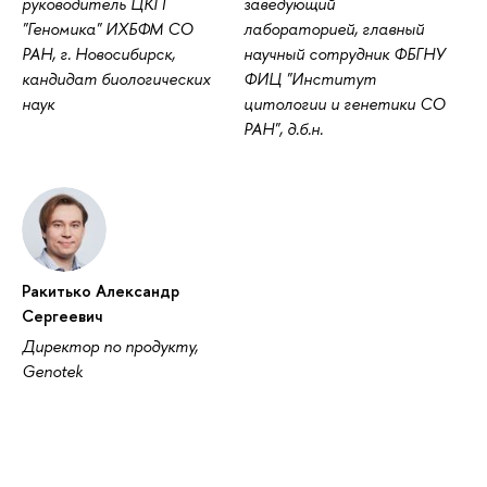
руководитель ЦКП
заведующий
"Геномика" ИХБФМ СО
лабораторией, главный
РАН, г. Новосибирск,
научный сотрудник ФБГНУ
кандидат биологических
ФИЦ "Институт
наук
цитологии и генетики СО
РАН", д.б.н.
Ракитько Александр
Сергеевич
Директор по продукту,
Genotek