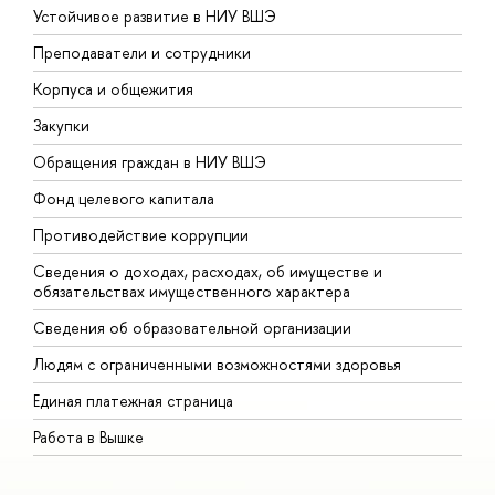
Устойчивое развитие в НИУ ВШЭ
О
Аульченко Ю.С. "Предсказание
Преподаватели и сотрудники
П
индивидуальных рисков мультифакторных
заболеваний с использованием геномной
Корпуса и общежития
В
информации"
Закупки
П
Обращения граждан в НИУ ВШЭ
А
Фонд целевого капитала
Д
14:00-15:00 Обед
Противодействие коррупции
Ц
15:00-16:15 Проектная сессия
Сведения о доходах, расходах, об имуществе и
Б
"Перспективы развития Консорциума
обязательствах имущественного характера
О
"Генетика cердечно-сосудистых
Сведения об образовательной организации
заболеваний""
О
Людям с ограниченными возможностями здоровья
Модератор: Попцова М.С.
Единая платежная страница
Работа в Вышке
15:00-16:00
Круглый стол