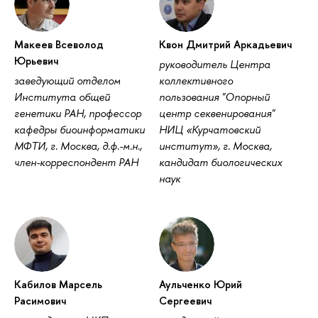
Макеев Всеволод
Квон Дмитрий Аркадьевич
Юрьевич
руководитель Центра
заведующий отделом
коллективного
Института общей
пользования "Опорный
генетики РАН, профессор
центр секвенирования"
кафедры биоинформатики
НИЦ «Курчатовский
МФТИ, г. Москва, д.ф.-м.н.,
институт», г. Москва,
член-корреспондент РАН
кандидат биологических
наук
Кабилов Марсель
Аульченко Юрий
Расимович
Сергеевич