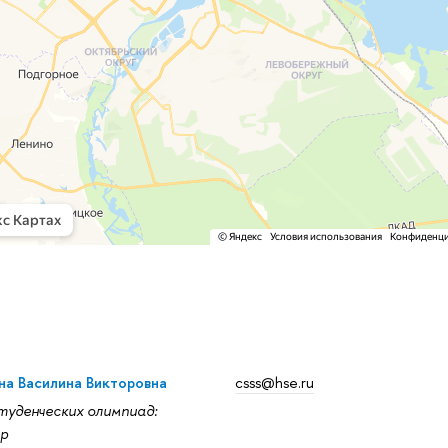
а Василина Викторовна
csss@hse.ru
уденческих олимпиад:
р