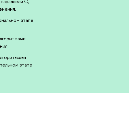
 параллели C,
енения.
иональном этапе
алгоритмами
ния.
 алгоритмами
ительном этапе