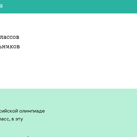
Я
лассов
ьников
оссийской олимпиаде
асс, в эту