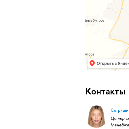
Контакты
Согришин
Центр ст
Менедже