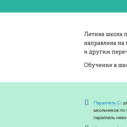
Летняя школа п
направлена на
и другим пере
Обучение в шко
Параллель C
: 
школьников по 
параллель нев