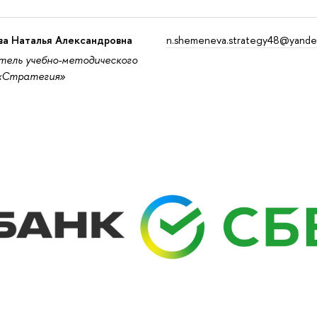
а Наталья Александровна
n.shemeneva.strategy48@yande
тель учебно-методического
«Стратегия»