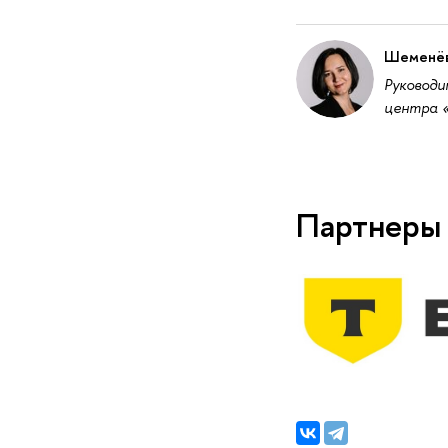
Шеменёв
Руководи
центра 
Партнеры