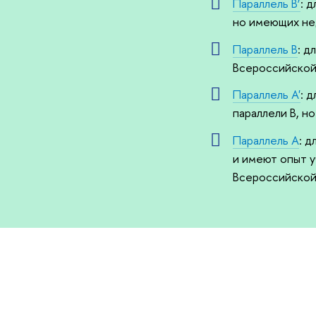
Параллель B’
: 
но имеющих нед
Параллель B
: д
Всероссийской
Параллель A'
: 
параллели B, н
Параллель A
: 
и имеют опыт у
Всероссийской