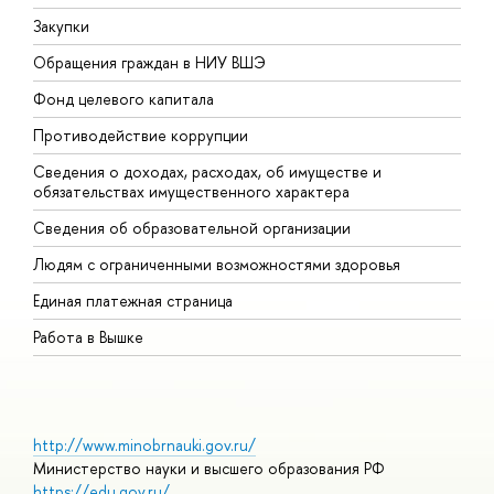
Закупки
П
Обращения граждан в НИУ ВШЭ
А
Фонд целевого капитала
Д
Противодействие коррупции
Ц
Сведения о доходах, расходах, об имуществе и
Б
обязательствах имущественного характера
О
Сведения об образовательной организации
О
Людям с ограниченными возможностями здоровья
Единая платежная страница
Работа в Вышке
http://www.minobrnauki.gov.ru/
Министерство науки и высшего образования РФ
https://edu.gov.ru/