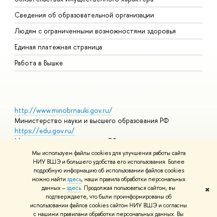
О
Сведения об образовательной организации
О
Людям с ограниченными возможностями здоровья
Единая платежная страница
Работа в Вышке
http://www.minobrnauki.gov.ru/
Министерство науки и высшего образования РФ
https://edu.gov.ru/
Министерство просвещения РФ
https://elearning.hse.ru/mooc
Мы используем файлы cookies для улучшения работы сайта
Массовые открытые онлайн-курсы
НИУ ВШЭ и большего удобства его использования. Более
подробную информацию об использовании файлов cookies
можно найти
здесь
, наши правила обработки персональных
данных –
здесь
. Продолжая пользоваться сайтом, вы
✖
© НИУ ВШЭ 1993–2026
Адреса и контакты
Условия
подтверждаете, что были проинформированы об
использования материалов
Политика конфиденциальности
Карта
использовании файлов cookies сайтом НИУ ВШЭ и согласны
сайта
с нашими правилами обработки персональных данных. Вы