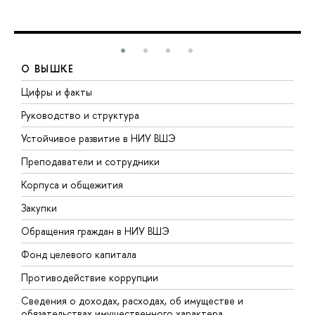
О ВЫШКЕ
Цифры и факты
Л
Руководство и структура
Д
Устойчивое развитие в НИУ ВШЭ
О
Преподаватели и сотрудники
П
Корпуса и общежития
В
Закупки
П
Обращения граждан в НИУ ВШЭ
А
Фонд целевого капитала
Д
Противодействие коррупции
Ц
Сведения о доходах, расходах, об имуществе и
Б
обязательствах имущественного характера