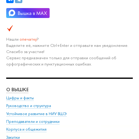
Нашли
опечатку
?
Выделите её, нажмите Ctrl+Enter и отправьте нам уведомление.
Спасибо за участие!
Сервис предназначен только для отправки сообщений об
орфографических и пунктуационных ошибках.
О ВЫШКЕ
ОБ
Цифры и факты
Ли
Руководство и структура
Дов
Устойчивое развитие в НИУ ВШЭ
Ол
Преподаватели и сотрудники
При
Корпуса и общежития
Вы
Закупки
При