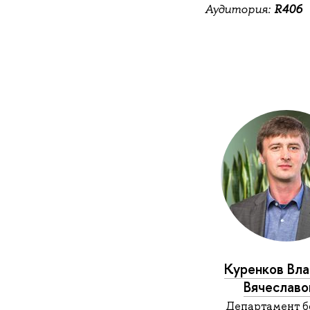
Аудитория:
R406
Куренков Вл
Вячеславо
Департамент б