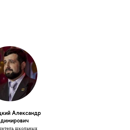
цкий Александр
адимирович
дитель школьных