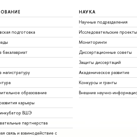
ЗОВАНИЕ
НАУКА
Научные подразделения
вская подготовка
Исследовательские проекты
иады
Мониторинги
в бакалавриат
Диссертационные советы
Защиты диссертаций
в магистратуру
Академическое развитие
нтура
Конкурсы и гранты
ительное образование
Внешние научно-информаци
развития карьеры
-инкубатор ВШЭ
вательные партнерства
ая связь и взаимодействие с