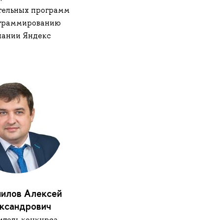
тельных программ
ограммированию
пании Яндекс
илов Алексей
ксандрович
итель конкурса