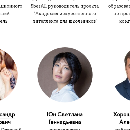
ационного
SberAI, руководитель проекта
образова
рший
"Академия искусственного
по пр
ель
интеллекта для школьников"
ком
сандр
Юн Светлана
Хорош
ович
Геннадьевна
Але
 Старший
руководитель
побед