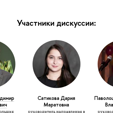
Участники дискуссии:
адимир
Сатикова Дария
Паволо
вич
Маратовна
Вл
ольших
руководитель направления в
руково