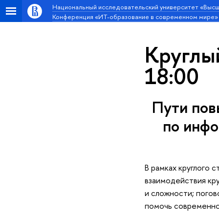
Национальный исследовательский университет «Высш
Конференция «ИТ-образование в современном мире»
Круглый
18:00
Пути пов
по инфо
В рамках круглого 
взаимодействия кру
и сложности; погов
помочь современной