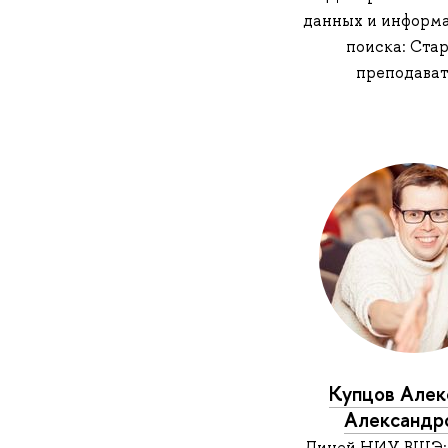
данных и информ
поиска: Ста
преподават
Купцов Алек
Александр
Лицей НИУ ВШЭ: