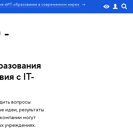
ия «ИТ-образование в современном мире»
 -
разования
ия с IT-
удить вопросы
е идеи, результаты
-компании могут
ых учреждениях.