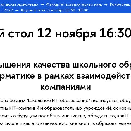
ая школа экономики»
Факультет компьютерных наук
Конференц
 – 2022
Круглый стол 12 ноября 16:30 - 18:00
 стол 12 ноября 16:30
ышения качества школьного об
рматике в рамках взаимодейств
компаниями
стола секции "Школьное ИТ-образование" планируется обс
пных IT-компаний и образовательных учреждений, основны
орить о будущем подобных инициатив, обсудить то, как IT
 школе и как это взаимодействие видят в образовательн