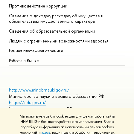
Противодействие коррупции
Ц
Сведения о доходах, расходах, об имуществе и
Б
обязательствах имущественного характера
О
Сведения об образовательной организации
О
Людям с ограниченными возможностями здоровья
Единая платежная страница
Работа в Вышке
http://www.minobrnauki.gov.ru/
Министерство науки и высшего образования РФ
https://edu.gov.ru/
Министерство просвещения РФ
https://elearning.hse.ru/mooc
Мы используем файлы cookies для улучшения работы сайта
Массовые открытые онлайн-курсы
НИУ ВШЭ и большего удобства его использования. Более
подробную информацию об использовании файлов cookies
можно найти
здесь
, наши правила обработки персональных