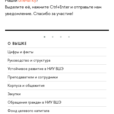
Нашли
опечатку
?
ыделите её, нажмите Ctrl+Enter и отправьте нам
уведомление. Спасибо за участие!
О ВЫШКЕ
Цифры и факты
Л
Руководство и структура
Д
Устойчивое развитие в НИУ ВШЭ
О
Преподаватели и сотрудники
П
Корпуса и общежития
ы
Закупки
П
Обращения граждан в НИУ ВШЭ
А
Фонд целевого капитала
Д