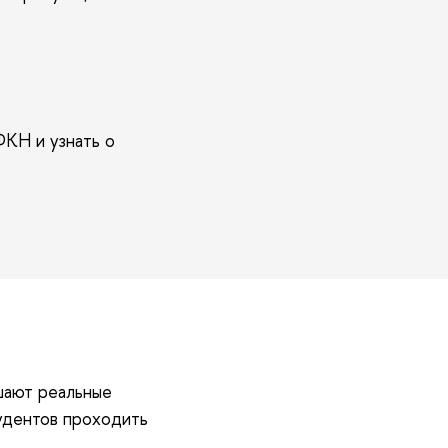
ФКН и узнать о
шают реальные
тудентов проходить