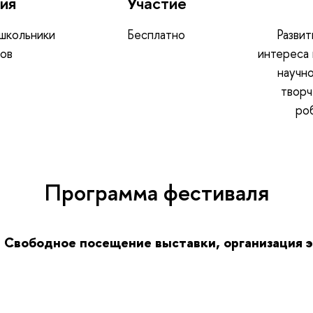
ия
Участие
 школьники
Бесплатно
Разви
сов
интереса 
научн
творч
ро
Программа фестиваля
00 Свободное посещение выставки, организация