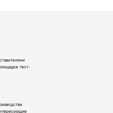
дставителями
площадке тест-
роизводства
интересующие