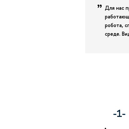
Для нас п
работающ
робота, с
среде. Ви
-1-