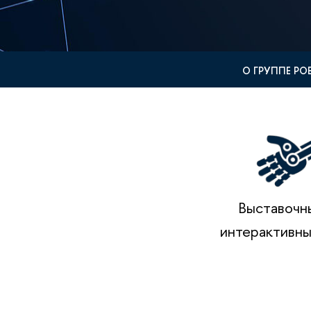
О ГРУППЕ Р
Выставочн
интерактивны