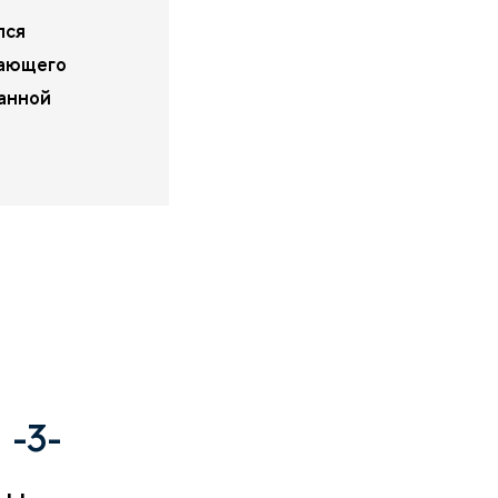
лся
гающего
анной
-3-