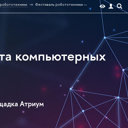
 робототехники
Фестиваль робототехники —
ета компьютерных
щадка Атриум