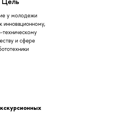
Цель
тие у молодежи
к инновационному,
о-техническому
еству и сфере
бототехники
 экскурсионных