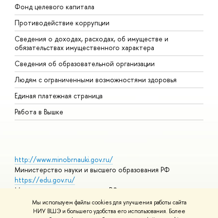
Фонд целевого капитала
Д
Противодействие коррупции
Ц
Сведения о доходах, расходах, об имуществе и
Б
обязательствах имущественного характера
О
Сведения об образовательной организации
О
Людям с ограниченными возможностями здоровья
Единая платежная страница
Работа в Вышке
http://www.minobrnauki.gov.ru/
Министерство науки и высшего образования РФ
https://edu.gov.ru/
Министерство просвещения РФ
https://elearning.hse.ru/mooc
Мы используем файлы cookies для улучшения работы сайта
Массовые открытые онлайн-курсы
НИУ ВШЭ и большего удобства его использования. Более