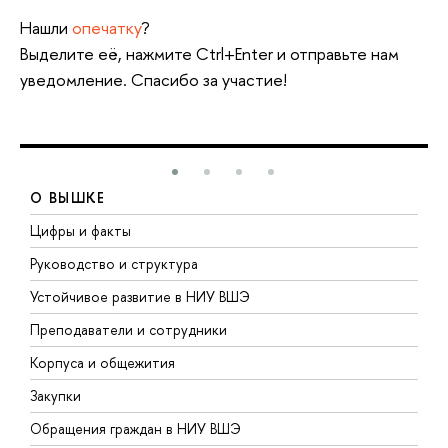
Нашли
опечатку
?
Выделите её, нажмите Ctrl+Enter и отправьте нам
уведомление. Спасибо за участие!
О ВЫШКЕ
Цифры и факты
Л
Руководство и структура
Д
Устойчивое развитие в НИУ ВШЭ
О
Преподаватели и сотрудники
П
Корпуса и общежития
В
Закупки
П
Обращения граждан в НИУ ВШЭ
А