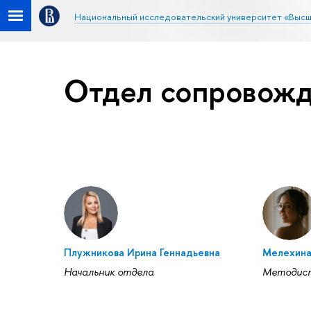
Национальный исследовательский университет «Высш
Отдел сопровожд
Плужникова Ирина Геннадьевна
Мелехина
Начальник отдела
Методис