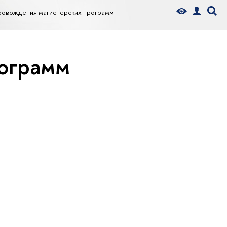
ровождения магистерских программ
рограмм