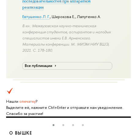
последовательностей при аппаратной
реализации
Евтушенко Л. Г.
, Широкова Е., Лапутенко А.
В кн.: Межвузовская научно-техническая
конференция студентов, аспирантов и молодых
специалистов имени Е.В. Арменского.
Материалы конференции. М.: МИЭМ НИУ ВШЭ,
2021.
С. 178-180.
Все публикации
Нашли
опечатку
?
Выделите её, нажмите Ctrl+Enter и отправьте нам уведомление.
Спасибо за участие!
О ВЫШКЕ