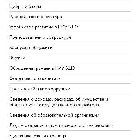
Цифры и факты
Л
Руководство и структура
Д
Устойчивое развитие в НИУ ВШЭ
О
Преподаватели и сотрудники
П
Корпуса и общежития
В
Закупки
П
Обращения граждан в НИУ ВШЭ
А
Фонд целевого капитала
Д
Противодействие коррупции
Ц
Сведения о доходах, расходах, об имуществе и
Б
обязательствах имущественного характера
О
Сведения об образовательной организации
О
Людям с ограниченными возможностями здоровья
Единая платежная страница