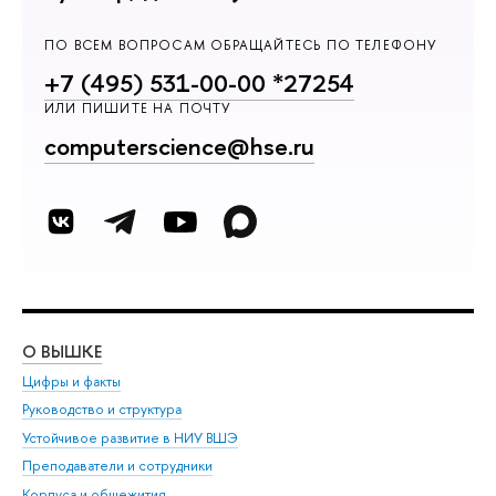
ПО ВСЕМ ВОПРОСАМ ОБРАЩАЙТЕСЬ ПО ТЕЛЕФОНУ
+7 (495) 531-00-00 *27254
ИЛИ ПИШИТЕ НА ПОЧТУ
computerscience@hse.ru
О ВЫШКЕ
ОБ
Цифры и факты
Ли
Руководство и структура
Дов
Устойчивое развитие в НИУ ВШЭ
Ол
Преподаватели и сотрудники
При
Корпуса и общежития
Вы