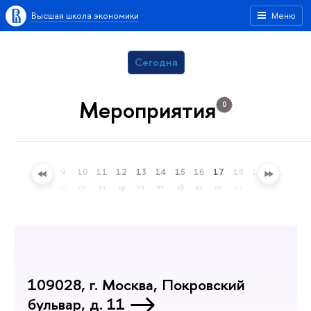
Высшая школа экономики
Меню
Сегодня
Мероприятия
0
6
7
8
9
10
11
12
13
14
15
16
17
18
19
20
21
чт
пт
сб
вс
пн
вт
ср
чт
пт
сб
вс
пн
вт
ср
чт
пт
109028, г. Москва, Покровский
бульвар, д. 11