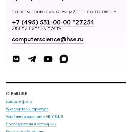
ПО ВСЕМ ВОПРОСАМ ОБРАЩАЙТЕСЬ ПО ТЕЛЕФОНУ
+7 (495) 531-00-00 *27254
ИЛИ ПИШИТЕ НА ПОЧТУ
computerscience@hse.ru
О ВЫШКЕ
ОБ
Цифры и факты
Ли
Руководство и структура
Дов
Устойчивое развитие в НИУ ВШЭ
Ол
Преподаватели и сотрудники
При
Корпуса и общежития
Вы