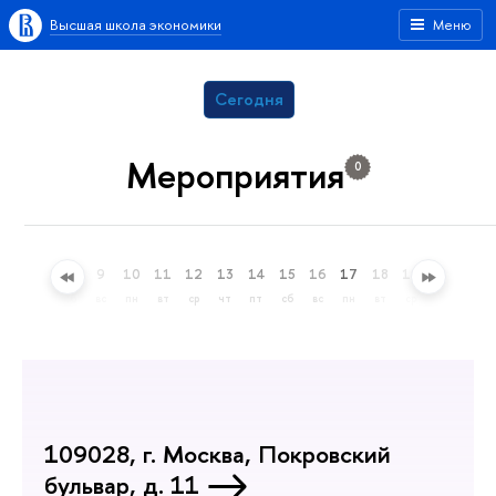
Высшая школа экономики
Меню
Сегодня
Мероприятия
0
6
7
8
9
10
11
12
13
14
15
16
17
18
19
20
21
чт
пт
сб
вс
пн
вт
ср
чт
пт
сб
вс
пн
вт
ср
чт
пт
109028, г. Москва, Покровский
бульвар, д. 11