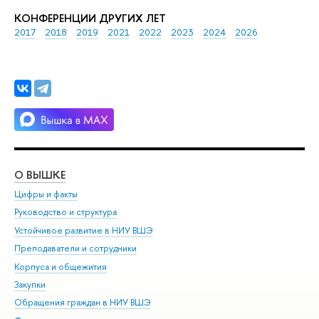
КОНФЕРЕНЦИИ ДРУГИХ ЛЕТ
2017
2018
2019
2021
2022
2023
2024
2026
О ВЫШКЕ
ОБ
Цифры и факты
Ли
Руководство и структура
Дов
Устойчивое развитие в НИУ ВШЭ
Ол
Преподаватели и сотрудники
При
Корпуса и общежития
Вы
Закупки
При
Обращения граждан в НИУ ВШЭ
Ас